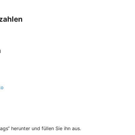
szahlen
n
to
gs“ herunter und füllen Sie ihn aus.