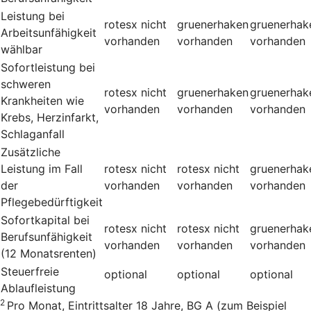
Leistung bei
rotesx
nicht
gruenerhaken
gruenerhak
Arbeitsunfähigkeit
vorhanden
vorhanden
vorhanden
wählbar
Sofortleistung bei
schweren
rotesx
nicht
gruenerhaken
gruenerhak
Krankheiten wie
vorhanden
vorhanden
vorhanden
Krebs, Herzinfarkt,
Schlaganfall
Zusätzliche
Leistung im Fall
rotesx
nicht
rotesx
nicht
gruenerhak
der
vorhanden
vorhanden
vorhanden
Pflegebedürftigkeit
Sofortkapital bei
rotesx
nicht
rotesx
nicht
gruenerhak
Berufsunfähigkeit
vorhanden
vorhanden
vorhanden
(12 Monatsrenten)
Steuerfreie
optional
optional
optional
Ablaufleistung
2
Pro Monat, Eintrittsalter 18 Jahre, BG A (zum Beispiel