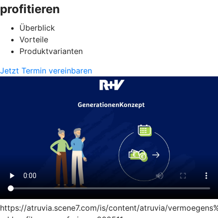
profitieren
Überblick
Vorteile
Produktvarianten
Jetzt Termin vereinbaren
https://atruvia.scene7.com/is/content/atruvia/vermoege