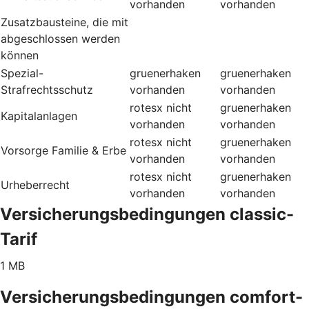
vorhanden
vorhanden
Zusatzbausteine, die mit
abgeschlossen werden
können
Spezial-
gruenerhaken
gruenerhaken
Strafrechtsschutz
vorhanden
vorhanden
rotesx
nicht
gruenerhaken
Kapitalanlagen
vorhanden
vorhanden
rotesx
nicht
gruenerhaken
Vorsorge Familie & Erbe
vorhanden
vorhanden
rotesx
nicht
gruenerhaken
Urheberrecht
vorhanden
vorhanden
Versicherungsbedingungen classic-
Tarif
1 MB
Versicherungsbedingungen comfort-