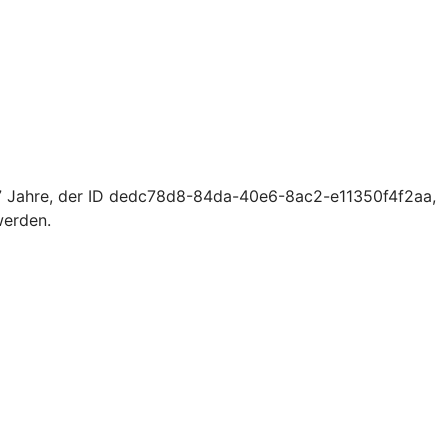
17 Jahre, der ID dedc78d8-84da-40e6-8ac2-e11350f4f2aa,
werden.