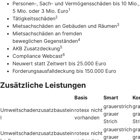
Personen-, Sach- und Vermögensschäden bis 10 Mio.,
1
5 Mio. oder 3 Mio. Euro
2
Tätigkeitsschäden
3
Mietsachschäden an Gebäuden und Räumen
Mietsachschäden an fremden
4
beweglichen Gegenständen
5
AKB Zusatzdeckung
6
Compliance Webcast
Neuwert statt Zeitwert bis 25.000 Euro
Forderungsausfalldeckung bis 150.000 Euro
Zusätzliche Leistungen
Basis
Smart
Ko
grauerstrich
gra
Umweltschadenzusatzbaustein
rotesx
nicht
grauer
gr
I
vorhanden
Strich
Str
grauerstrich
gra
Umweltschadenzusatzbaustein
rotesx
nicht
grauer
gr