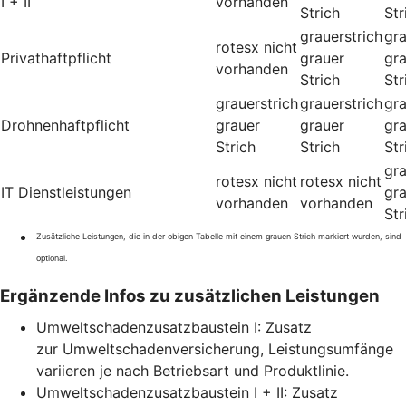
I + II
vorhanden
Strich
Str
grauerstrich
gra
rotesx
nicht
Privathaftpflicht
grauer
gr
vorhanden
Strich
Str
grauerstrich
grauerstrich
gra
Drohnenhaftpflicht
grauer
grauer
gr
Strich
Strich
Str
gra
rotesx
nicht
rotesx
nicht
IT Dienstleistungen
gr
vorhanden
vorhanden
Str
Zusätzliche Leistungen, die in der obigen Tabelle mit einem grauen Strich markiert wurden, sind
optional.
Ergänzende Infos zu zusätzlichen Leistungen
Umweltschadenzusatzbaustein I: Zusatz
zur Umweltschadenversicherung, Leistungsumfänge
variieren je nach Betriebsart und Produktlinie.
Umweltschadenzusatzbaustein I + II: Zusatz