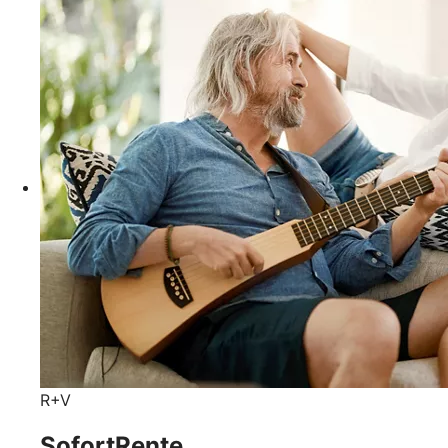
R+V
SofortRente