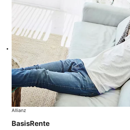
Allianz
BasisRente