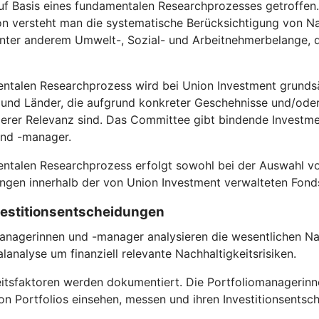
f Basis eines fundamentalen Researchprozesses getroffen. D
on versteht man die systematische Berücksichtigung von Na
 unter anderem Umwelt-, Sozial- und Arbeitnehmerbelange
entalen Researchprozess wird bei Union Investment grundsä
nd Länder, die aufgrund konkreter Geschehnisse und/oder s
rer Relevanz sind. Das Committee gibt bindende Investmen
und -manager.
entalen Researchprozess erfolgt sowohl bei der Auswahl vo
gen innerhalb der von Union Investment verwalteten Fond
nvestitionsentscheidungen
anagerinnen und -manager analysieren die wesentlichen Nac
analyse um finanziell relevante Nachhaltigkeitsrisiken.
itsfaktoren werden dokumentiert. Die Portfoliomanagerinn
n Portfolios einsehen, messen und ihren Investitionsentsc