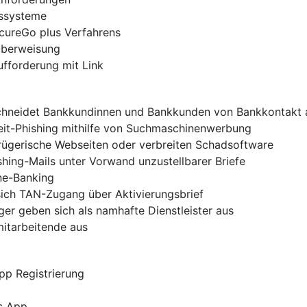
gssysteme
ecureGo plus Verfahrens
-Überweisung
ufforderung mit Link
chneidet Bankkundinnen und Bankkunden von Bankkontakt 
zeit-Phishing mithilfe von Suchmaschinenwerbung
trügerische Webseiten oder verbreiten Schadsoftware
shing-Mails unter Vorwand unzustellbarer Briefe
ine-Banking
sich TAN-Zugang über Aktivierungsbrief
er geben sich als namhafte Dienstleister aus
mitarbeitende aus
pp Registrierung
s App