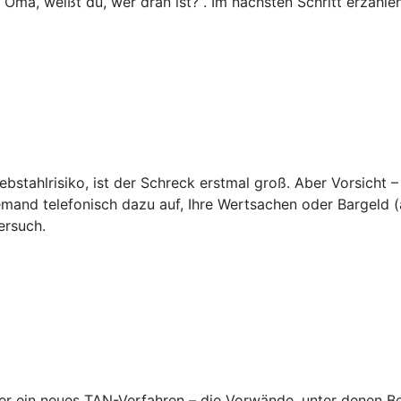
o Oma, weißt du, wer dran ist?“. Im nächsten Schritt erzähl
ebstahlrisiko, ist der Schreck erstmal groß. Aber Vorsicht –
emand telefonisch dazu auf, Ihre Wertsachen oder Bargeld (a
ersuch.
 ein neues TAN-Verfahren – die Vorwände, unter denen Betr