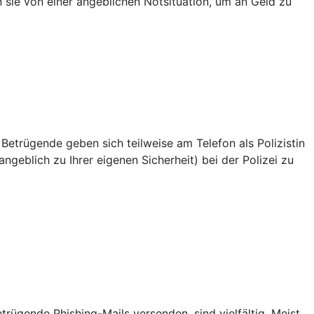
en sie von einer angeblichen Notsituation, um an Geld zu
 Betrügende geben sich teilweise am Telefon als Polizistin
ngeblich zu Ihrer eigenen Sicherheit) bei der Polizei zu
ügende Phishing-Mails versenden, sind vielfältig. Meist